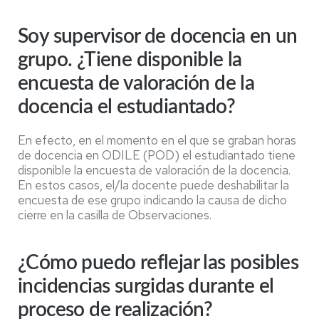
Soy supervisor de docencia en un
grupo. ¿Tiene disponible la
encuesta de valoración de la
docencia el estudiantado?
En efecto, en el momento en el que se graban horas
de docencia en ODILE (POD) el estudiantado tiene
disponible la encuesta de valoración de la docencia.
En estos casos, el/la docente puede deshabilitar la
encuesta de ese grupo indicando la causa de dicho
cierre en la casilla de Observaciones.
¿Cómo puedo reflejar las posibles
incidencias surgidas durante el
proceso de realización?