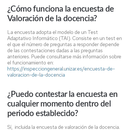
¿Cómo funciona la encuesta de
Valoración de la docencia?
La encuesta adopta el modelo de un Test
Adaptativo Informático (TAI). Consiste en un test en
el que el número de preguntas a responder depende
de las contestaciones dadas a las preguntas
anteriores. Puede consultarse más información sobre
el funcionamiento en:
https://inspecciongeneral.unizar.es/encuesta-de-
valoracion-de-la-docencia
¿Puedo contestar la encuesta en
cualquier momento dentro del
periodo establecido?
Sí, incluida la encuesta de valoración de la docencia.