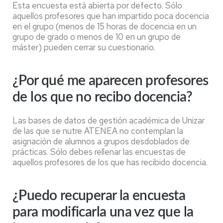
Esta encuesta está abierta por defecto.
Sólo
aquellos profesores que han impartido poca docencia
en el grupo (menos de 15 horas de docencia en un
grupo de grado o menos de 10 en un grupo de
máster) pueden cerrar su cuestionario.
¿Por qué me aparecen profesores
de los que no recibo docencia?
Las bases de datos de gestión académica de Unizar
de las que se nutre ATENEA no contemplan la
asignación de alumnos a grupos desdoblados de
prácticas. Sólo debes rellenar las encuestas de
aquellos profesores de los que has recibido docencia.
¿Puedo recuperar la encuesta
para modificarla una vez que la