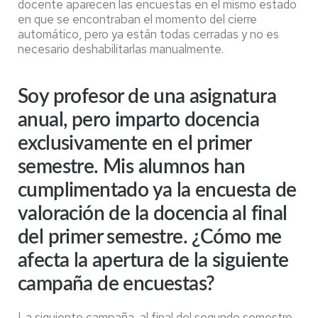
docente aparecen las encuestas en el mismo estado
en que se encontraban el momento del cierre
automático, pero ya están todas cerradas y no es
necesario deshabilitarlas manualmente.
Soy profesor de una asignatura
anual, pero imparto docencia
exclusivamente en el primer
semestre. Mis alumnos han
cumplimentado ya la encuesta de
valoración de la docencia al final
del primer semestre. ¿Cómo me
afecta la apertura de la siguiente
campaña de encuestas?
La siguiente campaña, al final del segundo semestre,