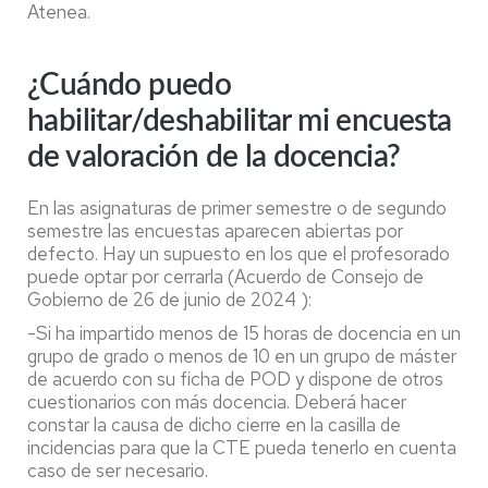
Atenea.
¿Cuándo puedo
habilitar/deshabilitar mi encuesta
de valoración de la docencia?
En las asignaturas de primer semestre o de segundo
semestre las encuestas aparecen abiertas por
defecto. Hay un supuesto en los que el profesorado
puede optar por cerrarla (Acuerdo de Consejo de
Gobierno de 26 de junio de 2024 ):
-Si ha impartido menos de 15 horas de docencia en un
grupo de grado o menos de 10 en un grupo de máster
de acuerdo con su ficha de POD y dispone de otros
cuestionarios con más docencia. Deberá hacer
constar la causa de dicho cierre en la casilla de
incidencias para que la CTE pueda tenerlo en cuenta
caso de ser necesario.