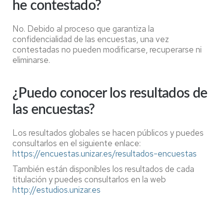
he contestado?
No. Debido al proceso que garantiza la
confidencialidad de las encuestas, una vez
contestadas no pueden modificarse, recuperarse ni
eliminarse.
¿Puedo conocer los resultados de
las encuestas?
Los resultados globales se hacen públicos y puedes
consultarlos en el siguiente enlace:
https://encuestas.unizar.es/resultados-encuestas
También están disponibles los resultados de cada
titulación y puedes consultarlos en la web
http://estudios.unizar.es