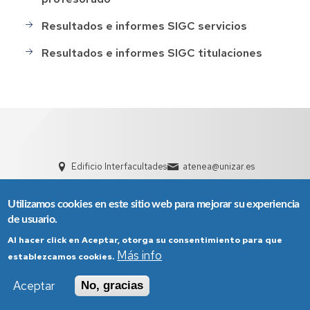
Resultados e informes SIGC servicios
Resultados e informes SIGC titulaciones
Edificio Interfacultades
atenea@unizar.es
Utilizamos cookies en este sitio web para mejorar su experiencia
de usuario.
Al hacer click en Aceptar, otorga su consentimiento para que
Más info
establezcamos cookies.
Aviso Legal
Condiciones generales de uso
Aceptar
No, gracias
Política de Privacidad
Política de Cookies
Política de Accesibilidad