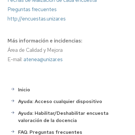
Fechas de realización de cada encuesta
Preguntas frecuentes
http://encuestas.unizar.es
Más información e incidencias:
Área de Calidad y Mejora
E-mail:
atenea@unizar.es
Inicio
Main
menu
Ayuda: Acceso cualquier dispositivo
Ayuda: Habilitar/Deshabilitar encuesta
valoración de la docencia
FAQ. Preguntas frecuentes