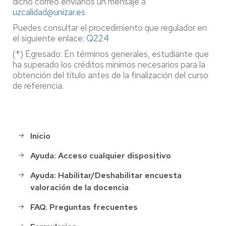
dicho correo envíanos un mensaje a
uzcalidad@unizar.es
Puedes consultar el procedimiento que regulador en
el siguiente enlace:
Q224
(*) Egresado: En términos generales, estudiante que
ha superado los créditos mínimos necesarios para la
obtención del título antes de la finalización del curso
de referencia.
Inicio
Main
menu
Ayuda: Acceso cualquier dispositivo
Ayuda: Habilitar/Deshabilitar encuesta
valoración de la docencia
FAQ. Preguntas frecuentes